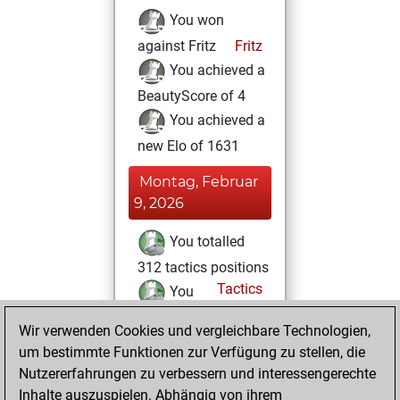
You won
against Fritz
Fritz
You achieved a
BeautyScore of 4
You achieved a
new Elo of 1631
Montag, Februar
9, 2026
You totalled
312 tactics positions
Tactics
You
solved 192 tactics
Wir verwenden Cookies und vergleichbare Technologien,
positions
um bestimmte Funktionen zur Verfügung zu stellen, die
You achieved
Nutzererfahrungen zu verbessern und interessengerechte
an Elo of 1956 in
Inhalte auszuspielen. Abhängig von ihrem