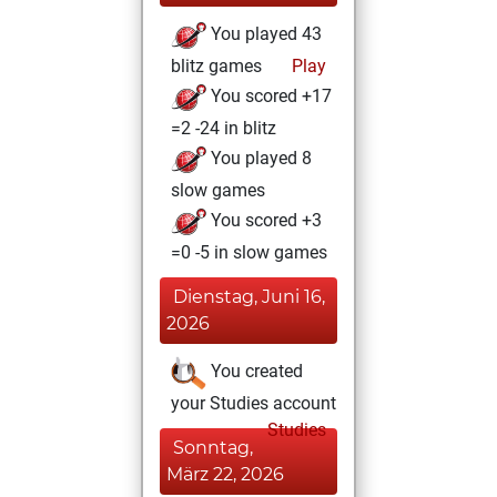
You played 43
blitz games
Play
You scored +17
=2 -24 in blitz
You played 8
slow games
You scored +3
=0 -5 in slow games
Dienstag, Juni 16,
2026
You created
your Studies account
Studies
Sonntag,
März 22, 2026