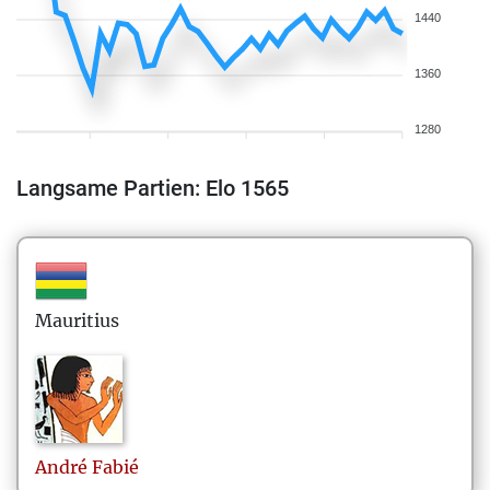
1440
1360
1280
Langsame Partien: Elo 1565
Mauritius
André
Fabié