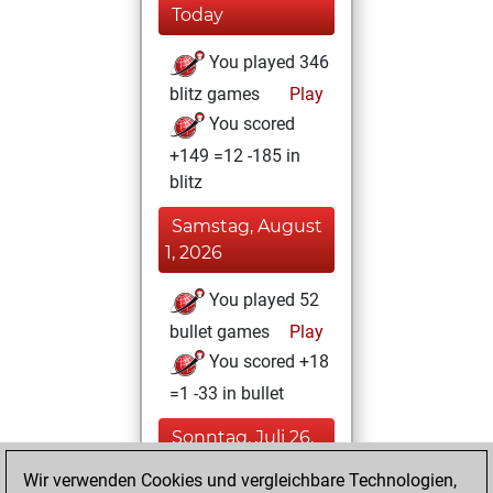
Today
You played 346
blitz games
Play
You scored
+149 =12 -185 in
blitz
Samstag, August
1, 2026
You played 52
bullet games
Play
You scored +18
=1 -33 in bullet
Sonntag, Juli 26,
2026
Wir verwenden Cookies und vergleichbare Technologien,