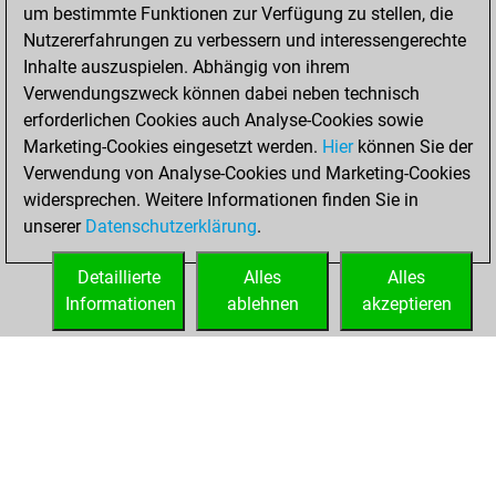
um bestimmte Funktionen zur Verfügung zu stellen, die
You played 2
Nutzererfahrungen zu verbessern und interessengerechte
slow games
Play
Inhalte auszuspielen. Abhängig von ihrem
You scored +0
Verwendungszweck können dabei neben technisch
=1 -1 in slow games
erforderlichen Cookies auch Analyse-Cookies sowie
Marketing-Cookies eingesetzt werden.
Hier
können Sie der
Donnerstag,
Verwendung von Analyse-Cookies und Marketing-Cookies
Oktober 14, 2021
widersprechen. Weitere Informationen finden Sie in
unserer
Datenschutzerklärung
.
You created
your Fritz account
Detaillierte
Alles
Alles
Fritz
Informationen
ablehnen
akzeptieren