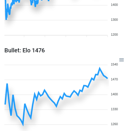
1400
1300
1200
Bullet: Elo 1476
1540
1470
1400
1330
1260