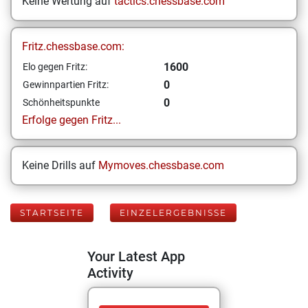
Keine Wertung auf
tactics.chessbase.com
Fritz.chessbase.com:
1600
Elo gegen Fritz:
0
Gewinnpartien Fritz:
0
Schönheitspunkte
Erfolge gegen Fritz...
Keine Drills auf
Mymoves.chessbase.com
STARTSEITE
EINZELERGEBNISSE
Your Latest App
Activity