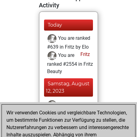
Activity
Today
You are ranked
#639 in Fritz by Elo
Fritz
You are
ranked #2554 in Fritz
Beauty
Samstag, August
12, 2023
You won
Wir verwenden Cookies und vergleichbare Technologien,
against Fritz
Fritz
um bestimmte Funktionen zur Verfügung zu stellen, die
You achieved a
Nutzererfahrungen zu verbessern und interessengerechte
BeautyScore of 162
Inhalte auszuspielen. Abhängig von ihrem