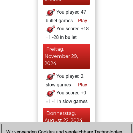
You played 47
bullet games
Play
You scored +18
=1 -28 in bullet
Freitag,
November 29,
2024
You played 2
slow games
Play
You scored +0
=1 -1 in slow games
Donnerstag,
August 22, 2024
Wir verwenden Cookies und vergleichbare Technologien,