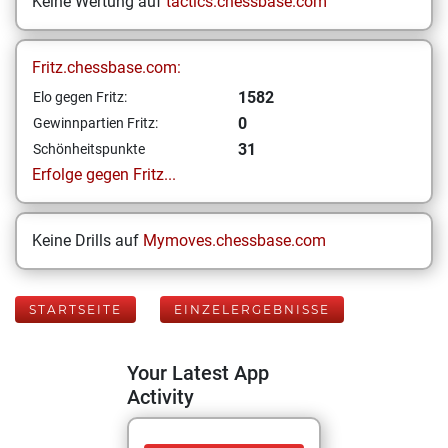
Keine Wertung auf
tactics.chessbase.com
Fritz.chessbase.com:
1582
Elo gegen Fritz:
0
Gewinnpartien Fritz:
31
Schönheitspunkte
Erfolge gegen Fritz...
Keine Drills auf
Mymoves.chessbase.com
STARTSEITE
EINZELERGEBNISSE
Your Latest App
Activity