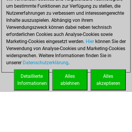
You achieved a
um bestimmte Funktionen zur Verfügung zu stellen, die
BeautyScore of 31
Nutzererfahrungen zu verbessern und interessengerechte
Fritz
You
Inhalte auszuspielen. Abhängig von ihrem
achieved a new Elo
Verwendungszweck können dabei neben technisch
of 1582
erforderlichen Cookies auch Analyse-Cookies sowie
Marketing-Cookies eingesetzt werden.
Hier
können Sie der
Mittwoch,
Verwendung von Analyse-Cookies und Marketing-Cookies
Dezember 2, 2020
widersprechen. Weitere Informationen finden Sie in
unserer
Datenschutzerklärung
.
You created
your Fritz account
Detaillierte
Alles
Alles
Fritz
Informationen
ablehnen
akzeptieren