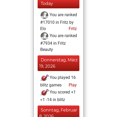
Today
You are ranked
#17010 in Fritz by
Elo
Fritz
You are ranked
#7934 in Fritz
Beauty
Donnerstag, März
19, 2026
You played 16
blitz games
Play
You scored +1
=1 -14 in blitz
Sonntag, Februar
8, 2026