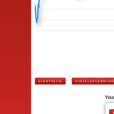
STARTSEITE
EINZELERGEBNISS
Your