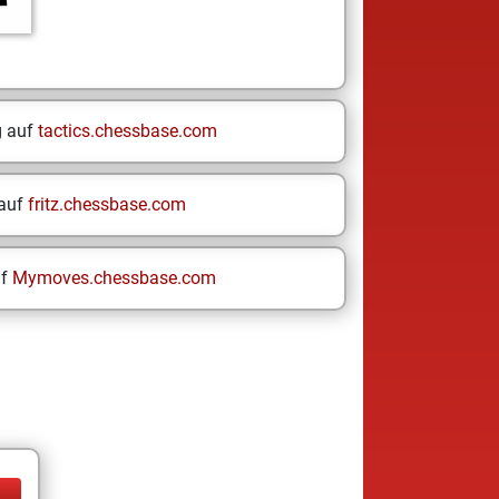
g auf
tactics.chessbase.com
 auf
fritz.chessbase.com
uf
Mymoves.chessbase.com