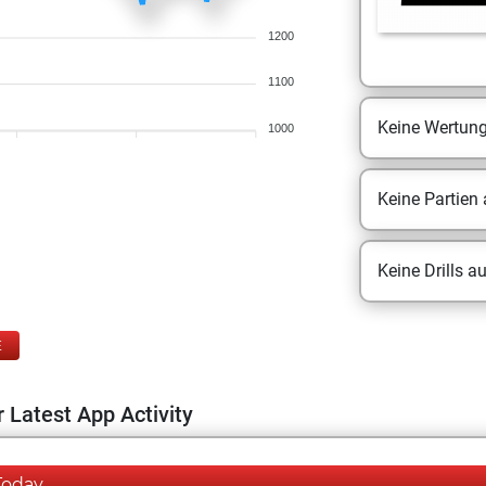
1200
1100
Keine Wertun
1000
Keine Partien
Keine Drills a
E
 Latest App Activity
Today