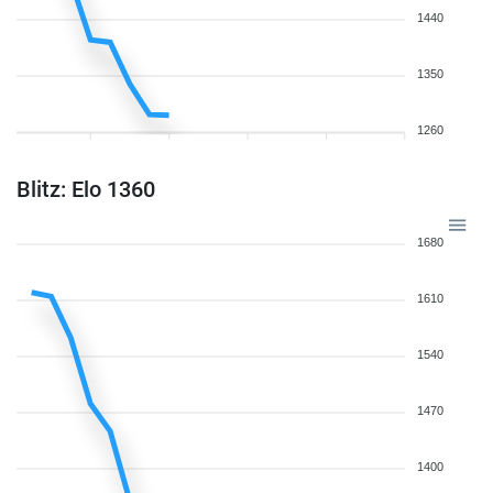
1440
1350
1260
Blitz: Elo 1360
1680
1610
1540
1470
1400