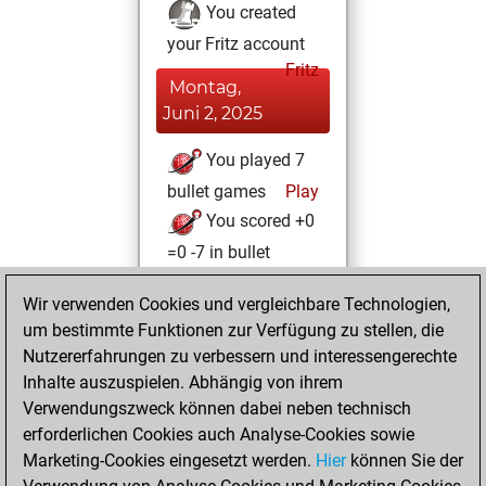
You created
your Fritz account
Fritz
Montag,
Juni 2, 2025
You played 7
bullet games
Play
You scored +0
=0 -7 in bullet
Freitag, Mai 2,
Wir verwenden Cookies und vergleichbare Technologien,
2025
um bestimmte Funktionen zur Verfügung zu stellen, die
Nutzererfahrungen zu verbessern und interessengerechte
You played 5
Inhalte auszuspielen. Abhängig von ihrem
blitz games
Play
Verwendungszweck können dabei neben technisch
You scored +0
erforderlichen Cookies auch Analyse-Cookies sowie
Marketing-Cookies eingesetzt werden.
=2 -3 in blitz
Hier
können Sie der