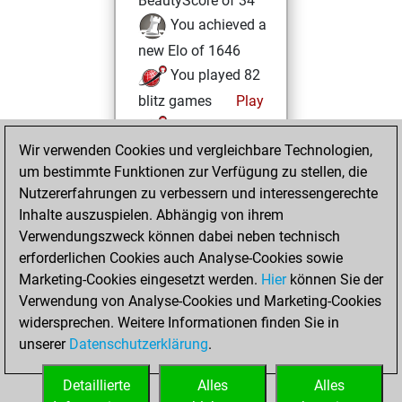
BeautyScore of 34
You achieved a
new Elo of 1646
You played 82
blitz games
Play
You scored +37
Wir verwenden Cookies und vergleichbare Technologien,
=3 -42 in blitz
um bestimmte Funktionen zur Verfügung zu stellen, die
You played 10
Nutzererfahrungen zu verbessern und interessengerechte
slow games
Inhalte auszuspielen. Abhängig von ihrem
You scored +6
Verwendungszweck können dabei neben technisch
=2 -2 in slow games
erforderlichen Cookies auch Analyse-Cookies sowie
Marketing-Cookies eingesetzt werden.
Hier
können Sie der
Dienstag, August
Verwendung von Analyse-Cookies und Marketing-Cookies
24, 2021
widersprechen. Weitere Informationen finden Sie in
unserer
Datenschutzerklärung
.
You created
your Fritz account
Detaillierte
Alles
Alles
Fritz