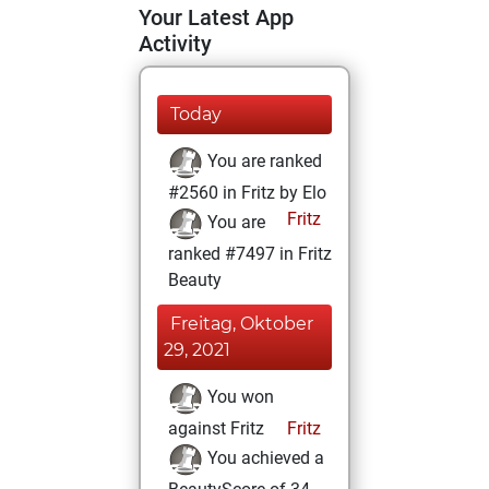
Your Latest App
Activity
Today
You are ranked
#2560 in Fritz by Elo
Fritz
You are
ranked #7497 in Fritz
Beauty
Freitag, Oktober
29, 2021
You won
against Fritz
Fritz
You achieved a