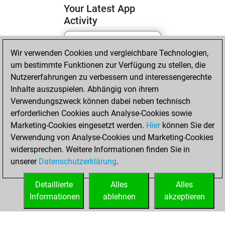
Your Latest App
Activity
Wir verwenden Cookies und vergleichbare Technologien,
Sonntag, Juli 12,
um bestimmte Funktionen zur Verfügung zu stellen, die
2026
Nutzererfahrungen zu verbessern und interessengerechte
You totalled 5
Inhalte auszuspielen. Abhängig von ihrem
Verwendungszweck können dabei neben technisch
tactics positions
erforderlichen Cookies auch Analyse-Cookies sowie
Tactics
You
Marketing-Cookies eingesetzt werden.
Hier
können Sie der
solved 4 tactics
Verwendung von Analyse-Cookies und Marketing-Cookies
positions
widersprechen. Weitere Informationen finden Sie in
You achieved
unserer
Datenschutzerklärung
.
an Elo of 1640 in
tactics positions
Detaillierte
Alles
Alles
Informationen
ablehnen
akzeptieren