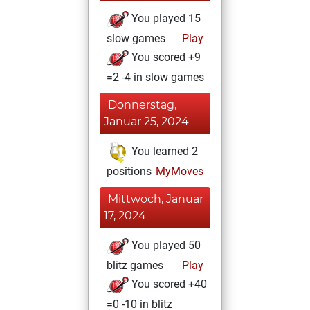
You played 15
slow games
Play
You scored +9
=2 -4 in slow games
Donnerstag,
Januar 25, 2024
You learned 2
positions
MyMoves
Mittwoch, Januar
17, 2024
You played 50
blitz games
Play
You scored +40
=0 -10 in blitz