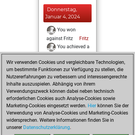
Donnerstag,
Januar 4, 2024
You won
against Fritz
Fritz
You achieved a
BeautyScore of 18
Wir verwenden Cookies und vergleichbare Technologien,
You achieved a
um bestimmte Funktionen zur Verfügung zu stellen, die
new Elo of 1625
Nutzererfahrungen zu verbessern und interessengerechte
You created
Inhalte auszuspielen. Abhängig von ihrem
your Studies account
Verwendungszweck können dabei neben technisch
Studies
erforderlichen Cookies auch Analyse-Cookies sowie
Montag,
Marketing-Cookies eingesetzt werden.
Hier
können Sie der
Dezember 18,
Verwendung von Analyse-Cookies und Marketing-Cookies
2023
widersprechen. Weitere Informationen finden Sie in
unserer
Datenschutzerklärung
.
You created