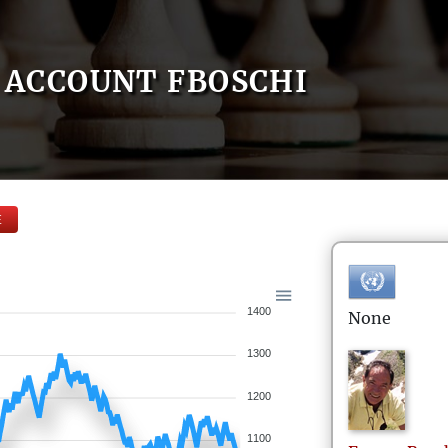
ACCOUNT FBOSCHI
E
1400
None
1300
1200
1100