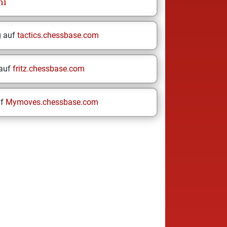
hi
g auf
tactics.chessbase.com
 auf
fritz.chessbase.com
uf
Mymoves.chessbase.com