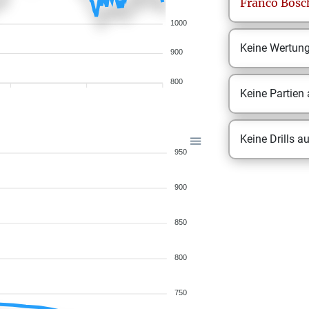
Franco
Bosc
1000
Keine Wertun
900
800
Keine Partien
Keine Drills a
950
900
850
800
750