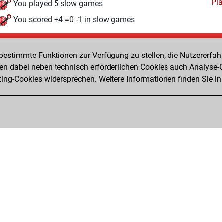
Pl
You played 5 slow games
You scored +4 =0 -1 in slow games
Samstag, Juni 6, 2026
estimmte Funktionen zur Verfügung zu stellen, die Nutzererfah
Pl
You played 29 bullet games
 dabei neben technisch erforderlichen Cookies auch Analyse-C
ng-Cookies widersprechen. Weitere Informationen finden Sie in
You scored +0 =0 -29 in bullet