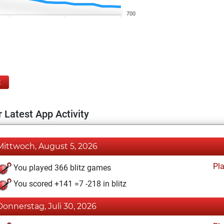
700
E
 Latest App Activity
Mittwoch, August 5, 2026
Pl
You played 366 blitz games
You scored +141 =7 -218 in blitz
Donnerstag, Juli 30, 2026