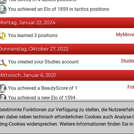
You achieved an Elo of 1859 in tactics positions
Montag, Januar 22, 2024
MyMove
You learned 3 positions
Donnerstag, Oktober 27, 2022
Studi
You created your Studies account
Mittwoch, Januar 6, 2021
Fri
You achieved a BeautyScore of 1
You achieved a new Elo of 1594
estimmte Funktionen zur Verfügung zu stellen, die Nutzererfah
Dienstag, Januar 5, 2021
 dabei neben technisch erforderlichen Cookies auch Analyse-C
Fri
ng-Cookies widersprechen. Weitere Informationen finden Sie in
You created your Fritz account