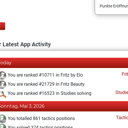
Punkte Eröffnun
E
 Latest App Activity
Today
Fri
You are ranked #10711 in Fritz by Elo
You are ranked #21729 in Fritz Beauty
Studi
You are ranked #16523 in Studies solving
Sonntag, Mai 3, 2026
Tacti
You totalled 861 tactics positions
You solved 374 tactics positions