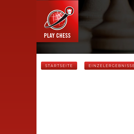
STARTSEITE
EINZELERGEBNISS