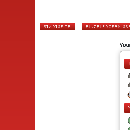
STARTSEITE
EINZELERGEBNISS
Your