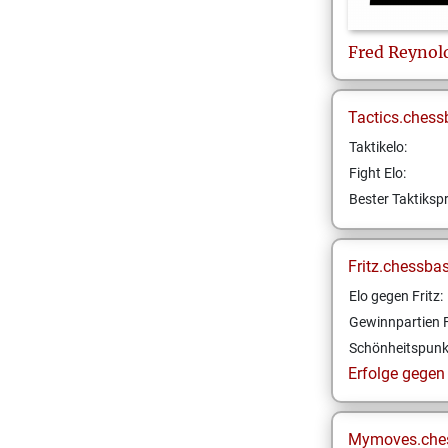
Fred
Reynol
Tactics.chess
Taktikelo:
Fight Elo:
Bester Taktikspr
Fritz.chessba
Elo gegen Fritz:
Gewinnpartien F
Schönheitspunk
Erfolge gegen F
Mymoves.che