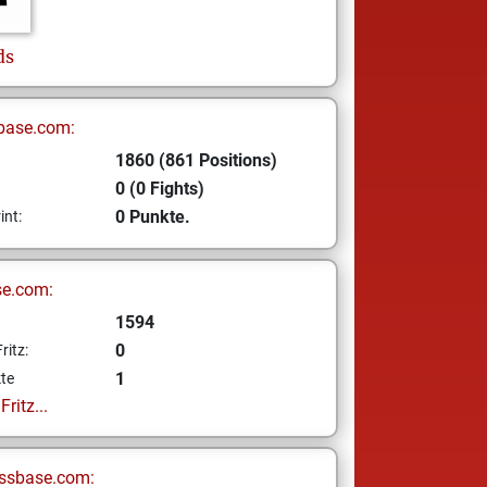
ds
base.com:
1860 (861 Positions)
0 (0 Fights)
0 Punkte.
int:
se.com:
1594
0
ritz:
1
te
ritz...
ssbase.com: