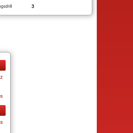
3
gsdrill
tz
es
cs