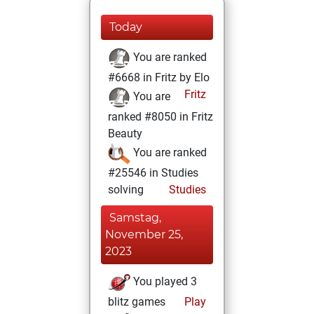
Today
You are ranked
#6668 in Fritz by Elo
Fritz
You are
ranked #8050 in Fritz
Beauty
You are ranked
#25546 in Studies
solving
Studies
Samstag,
November 25,
2023
You played 3
blitz games
Play