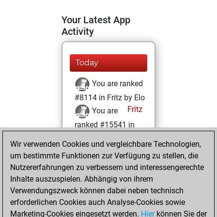
Your Latest App
Activity
Today
You are ranked
#8114 in Fritz by Elo
Fritz
You are
ranked #15541 in
Fritz Beauty
Wir verwenden Cookies und vergleichbare Technologien,
um bestimmte Funktionen zur Verfügung zu stellen, die
Samstag, Juni 7,
Nutzererfahrungen zu verbessern und interessengerechte
2025
Inhalte auszuspielen. Abhängig von ihrem
You achieved a
Verwendungszweck können dabei neben technisch
erforderlichen Cookies auch Analyse-Cookies sowie
BeautyScore of 9
Marketing-Cookies eingesetzt werden.
Fritz
Hier
können Sie der
You