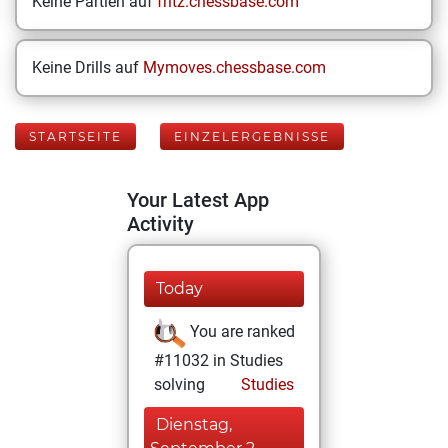
Keine Partien auf
fritz.chessbase.com
Keine Drills auf
Mymoves.chessbase.com
STARTSEITE
EINZELERGEBNISSE
Your Latest App
Activity
Today
You are ranked
#11032 in Studies
solving
Studies
Dienstag,