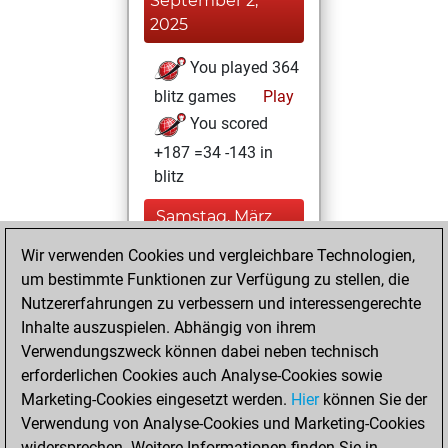
September 2,
2025
You played 364
blitz games
Play
You scored
+187 =34 -143 in
blitz
Samstag, März
30, 2024
Wir verwenden Cookies und vergleichbare Technologien,
um bestimmte Funktionen zur Verfügung zu stellen, die
You played 36
Nutzererfahrungen zu verbessern und interessengerechte
bullet games
Play
Inhalte auszuspielen. Abhängig von ihrem
You scored +17
Verwendungszweck können dabei neben technisch
=3 -16 in bullet
erforderlichen Cookies auch Analyse-Cookies sowie
Marketing-Cookies eingesetzt werden.
Hier
können Sie der
Dienstag, März
Verwendung von Analyse-Cookies und Marketing-Cookies
22, 2022
widersprechen. Weitere Informationen finden Sie in