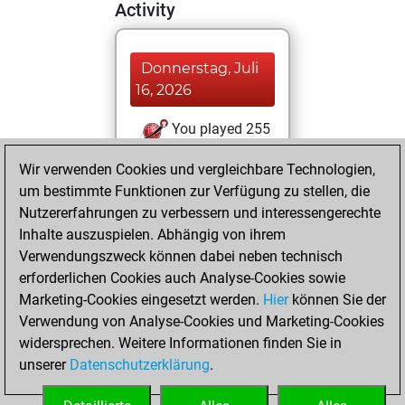
Activity
Donnerstag, Juli
16, 2026
You played 255
blitz games
Play
Wir verwenden Cookies und vergleichbare Technologien,
You scored +98
um bestimmte Funktionen zur Verfügung zu stellen, die
=71 -86 in blitz
Nutzererfahrungen zu verbessern und interessengerechte
Inhalte auszuspielen. Abhängig von ihrem
Donnerstag, Mai
Verwendungszweck können dabei neben technisch
23, 2024
erforderlichen Cookies auch Analyse-Cookies sowie
Marketing-Cookies eingesetzt werden.
Hier
können Sie der
You played 145
Verwendung von Analyse-Cookies und Marketing-Cookies
slow games
Play
widersprechen. Weitere Informationen finden Sie in
You scored +55
unserer
Datenschutzerklärung
.
=42 -48 in slow
games