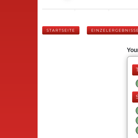
STARTSEITE
EINZELERGEBNISS
Your