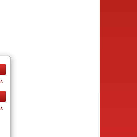
cs
cs