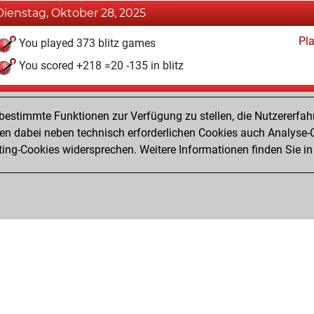
Dienstag, Oktober 28, 2025
Pl
You played 373 blitz games
You scored +218 =20 -135 in blitz
Sonntag, Juni 29, 2025
estimmte Funktionen zur Verfügung zu stellen, die Nutzererfah
Pl
You played 27 bullet games
 dabei neben technisch erforderlichen Cookies auch Analyse-C
ng-Cookies widersprechen. Weitere Informationen finden Sie in
You scored +18 =0 -9 in bullet