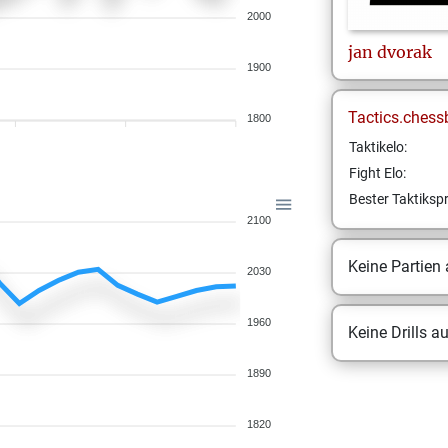
2000
jan
dvorak
1900
Tactics.chess
1800
Taktikelo:
Fight Elo:
Bester Taktikspr
2100
Keine Partien
2030
1960
Keine Drills a
1890
1820