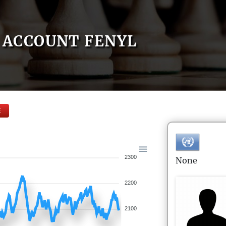
ACCOUNT FENYL
E
2300
None
2200
2100