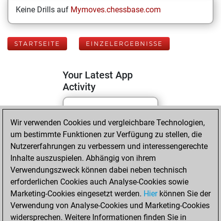
Keine Drills auf
Mymoves.chessbase.com
STARTSEITE
EINZELERGEBNISSE
Your Latest App
Activity
Samstag, Mai 9,
Wir verwenden Cookies und vergleichbare Technologien,
2026
um bestimmte Funktionen zur Verfügung zu stellen, die
Nutzererfahrungen zu verbessern und interessengerechte
You played 192
Inhalte auszuspielen. Abhängig von ihrem
blitz games
Play
Verwendungszweck können dabei neben technisch
You scored
erforderlichen Cookies auch Analyse-Cookies sowie
Marketing-Cookies eingesetzt werden.
+120 =19 -53 in blitz
Hier
können Sie der
Verwendung von Analyse-Cookies und Marketing-Cookies
You played 208
widersprechen. Weitere Informationen finden Sie in