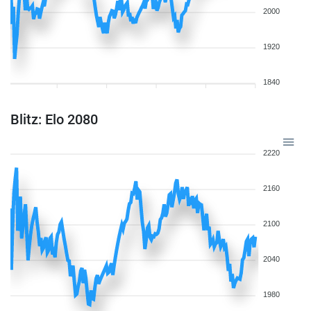
2000
1920
1840
Blitz: Elo 2080
2220
2160
2100
2040
1980