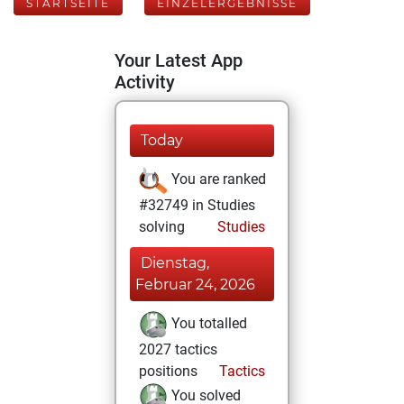
STARTSEITE
EINZELERGEBNISSE
Your Latest App
Activity
Today
You are ranked
#32749 in Studies
solving
Studies
Dienstag,
Februar 24, 2026
You totalled
2027 tactics
positions
Tactics
You solved