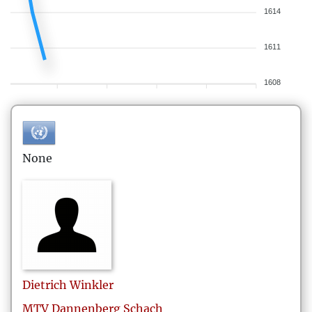
1614
1611
1608
None
Dietrich
Winkler
MTV Dannenberg Schach