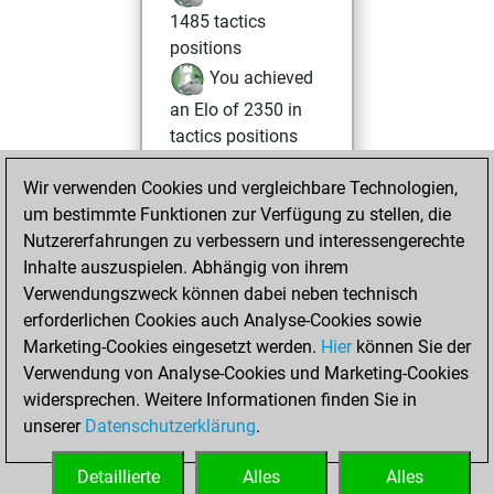
1485 tactics
positions
You achieved
an Elo of 2350 in
tactics positions
Samstag,
Wir verwenden Cookies und vergleichbare Technologien,
November 23,
um bestimmte Funktionen zur Verfügung zu stellen, die
2024
Nutzererfahrungen zu verbessern und interessengerechte
Inhalte auszuspielen. Abhängig von ihrem
You created
Verwendungszweck können dabei neben technisch
your Studies account
erforderlichen Cookies auch Analyse-Cookies sowie
Studies
Marketing-Cookies eingesetzt werden.
Hier
können Sie der
Sonntag,
Verwendung von Analyse-Cookies und Marketing-Cookies
Januar 3, 2021
widersprechen. Weitere Informationen finden Sie in
unserer
Datenschutzerklärung
.
You created
your Fritz account
Detaillierte
Alles
Alles
Fritz