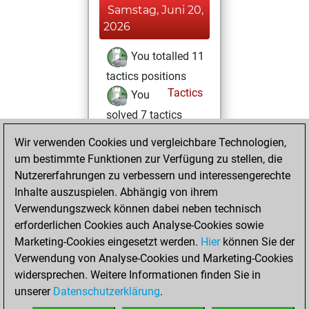
Samstag, Juni 20,
2026
You totalled 11
tactics positions
Tactics
You
solved 7 tactics
positions
Wir verwenden Cookies und vergleichbare Technologien,
You achieved
um bestimmte Funktionen zur Verfügung zu stellen, die
an Elo of 1641 in
Nutzererfahrungen zu verbessern und interessengerechte
tactics positions
Inhalte auszuspielen. Abhängig von ihrem
Verwendungszweck können dabei neben technisch
Samstag, Mai 16,
erforderlichen Cookies auch Analyse-Cookies sowie
2026
Marketing-Cookies eingesetzt werden.
Hier
können Sie der
Verwendung von Analyse-Cookies und Marketing-Cookies
You played 2
widersprechen. Weitere Informationen finden Sie in
blitz games
Play
unserer
Datenschutzerklärung
.
You scored +0