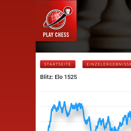
STARTSEITE
EINZELERGEBNISS
Blitz: Elo 1525