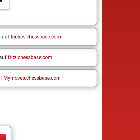
g auf
tactics.chessbase.com
 auf
fritz.chessbase.com
uf
Mymoves.chessbase.com