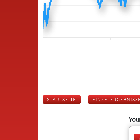
STARTSEITE
EINZELERGEBNISS
Your