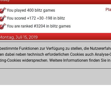
Pl
You played 400 blitz games
You scored +172 =30 -198 in blitz
You are ranked #3204 in blitz games
Montag, Juli 15, 2019
Pl
You created your Play account
estimmte Funktionen zur Verfügung zu stellen, die Nutzererfah
 dabei neben technisch erforderlichen Cookies auch Analyse-C
ng-Cookies widersprechen. Weitere Informationen finden Sie in