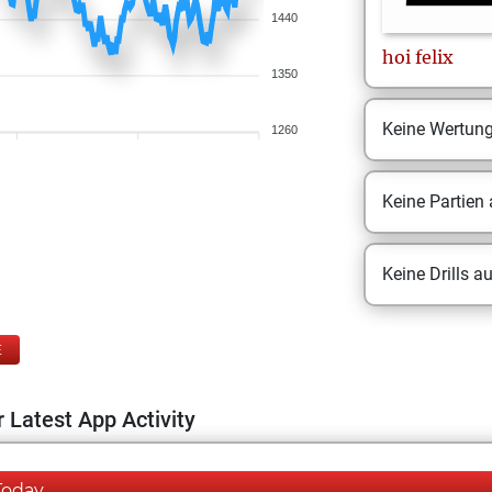
1440
hoi
felix
1350
Keine Wertun
1260
Keine Partien
Keine Drills a
E
 Latest App Activity
Today