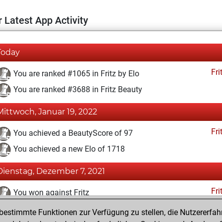
 Latest App Activity
Today
Fri
You are ranked #1065 in Fritz by Elo
You are ranked #3688 in Fritz Beauty
Mittwoch, Januar 19, 2022
Fri
You achieved a BeautyScore of 97
You achieved a new Elo of 1718
Dienstag, Dezember 7, 2021
Fri
You won against Fritz
estimmte Funktionen zur Verfügung zu stellen, die Nutzererfah
Montag, Dezember 6, 2021