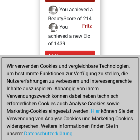
You achieved a
BeautyScore of 214
Fritz
You
achieved a new Elo
of 1439
Mittwoch,
August 20, 2025
Wir verwenden Cookies und vergleichbare Technologien,
um bestimmte Funktionen zur Verfügung zu stellen, die
You created
Nutzererfahrungen zu verbessern und interessengerechte
your Fritz account
Inhalte auszuspielen. Abhängig von ihrem
Fritz
Verwendungszweck können dabei neben technisch
Dienstag,
erforderlichen Cookies auch Analyse-Cookies sowie
August 19, 2025
Marketing-Cookies eingesetzt werden.
Hier
können Sie der
Verwendung von Analyse-Cookies und Marketing-Cookies
You played 1
widersprechen. Weitere Informationen finden Sie in
slow games
Play
unserer
Datenschutzerklärung
.
You scored +0