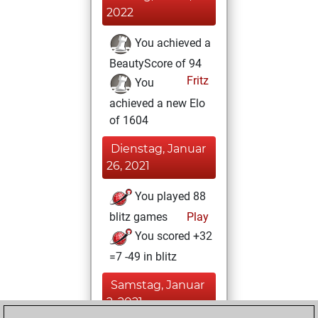
2022
You achieved a
BeautyScore of 94
Fritz
You
achieved a new Elo
of 1604
Dienstag, Januar
26, 2021
You played 88
blitz games
Play
You scored +32
=7 -49 in blitz
Samstag, Januar
2, 2021