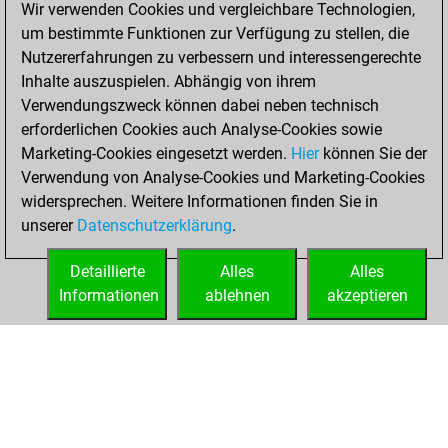
Wir verwenden Cookies und vergleichbare Technologien,
You created
um bestimmte Funktionen zur Verfügung zu stellen, die
your Fritz account
Nutzererfahrungen zu verbessern und interessengerechte
Fritz
Inhalte auszuspielen. Abhängig von ihrem
Dienstag,
Verwendungszweck können dabei neben technisch
November 24,
erforderlichen Cookies auch Analyse-Cookies sowie
2020
Marketing-Cookies eingesetzt werden.
Hier
können Sie der
Verwendung von Analyse-Cookies und Marketing-Cookies
You played 5
widersprechen. Weitere Informationen finden Sie in
slow games
Play
unserer
Datenschutzerklärung
.
You scored +4
=0 -1 in slow games
Detaillierte
Alles
Alles
Informationen
ablehnen
akzeptieren