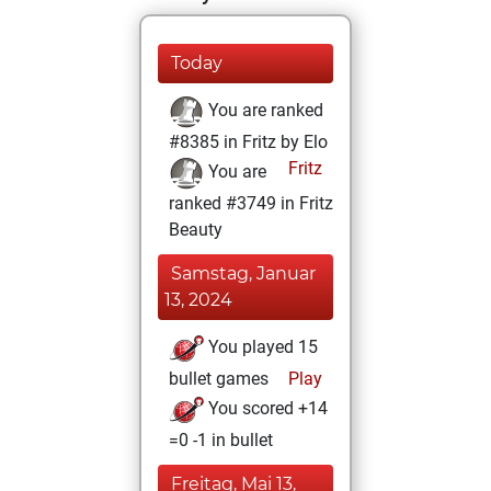
Today
You are ranked
#8385 in Fritz by Elo
Fritz
You are
ranked #3749 in Fritz
Beauty
Samstag, Januar
13, 2024
You played 15
bullet games
Play
You scored +14
=0 -1 in bullet
Freitag, Mai 13,