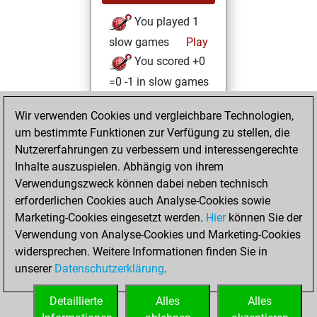
You played 1
slow games
Play
You scored +0
=0 -1 in slow games
Mittwoch,
Wir verwenden Cookies und vergleichbare Technologien,
Oktober 26, 2022
um bestimmte Funktionen zur Verfügung zu stellen, die
Nutzererfahrungen zu verbessern und interessengerechte
You won
Inhalte auszuspielen. Abhängig von ihrem
against Fritz
Fritz
Verwendungszweck können dabei neben technisch
You achieved a
erforderlichen Cookies auch Analyse-Cookies sowie
Marketing-Cookies eingesetzt werden.
BeautyScore of 80
Hier
können Sie der
Verwendung von Analyse-Cookies und Marketing-Cookies
You achieved a
widersprechen. Weitere Informationen finden Sie in
new Elo of 1606
unserer
Datenschutzerklärung
.
You created
your Fritz account
Detaillierte
Alles
Alles