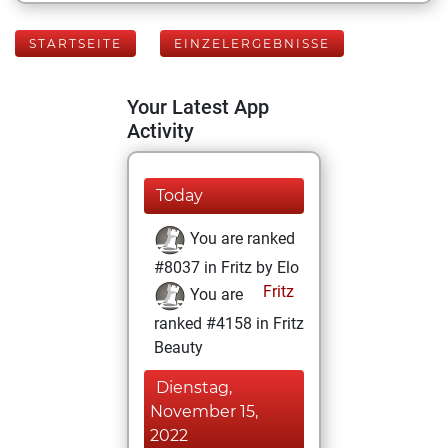
STARTSEITE
EINZELERGEBNISSE
Your Latest App
Activity
Today
You are ranked
#8037 in Fritz by Elo
Fritz
You are
ranked #4158 in Fritz
Beauty
Dienstag,
November 15,
2022