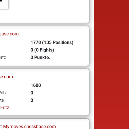
base.com:
1778 (135 Positions)
0 (0 Fights)
0 Punkte.
int:
se.com:
1600
0
ritz:
0
te
ritz...
uf
Mymoves.chessbase.com