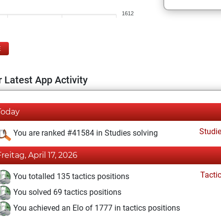
1612
E
 Latest App Activity
Today
Studi
You are ranked #41584 in Studies solving
Freitag, April 17, 2026
Tacti
You totalled 135 tactics positions
You solved 69 tactics positions
You achieved an Elo of 1777 in tactics positions