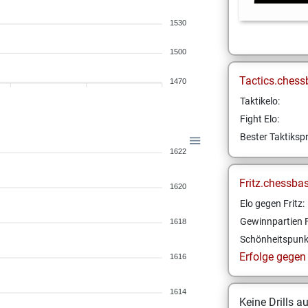
1530
1500
Tactics.chess
1470
Taktikelo:
Fight Elo:
Bester Taktikspr
1622
Fritz.chessba
1620
Elo gegen Fritz:
Gewinnpartien F
1618
Schönheitspunk
Erfolge gegen F
1616
1614
Keine Drills a