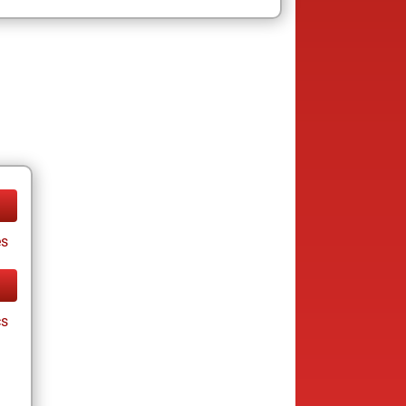
es
cs