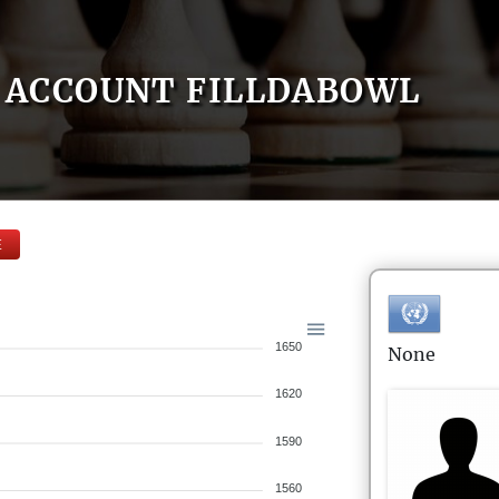
ACCOUNT FILLDABOWL
E
1650
None
1620
1590
1560