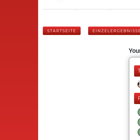
STARTSEITE
EINZELERGEBNISS
Your