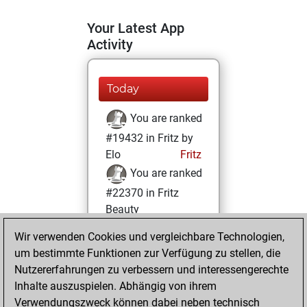
Your Latest App
Activity
Today
You are ranked
#19432 in Fritz by
Elo
Fritz
You are ranked
#22370 in Fritz
Beauty
Wir verwenden Cookies und vergleichbare Technologien,
Montag,
um bestimmte Funktionen zur Verfügung zu stellen, die
September 12,
Nutzererfahrungen zu verbessern und interessengerechte
2022
Inhalte auszuspielen. Abhängig von ihrem
You achieved a
Verwendungszweck können dabei neben technisch