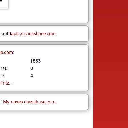
g auf
tactics.chessbase.com
se.com:
1583
0
ritz:
4
te
ritz...
uf
Mymoves.chessbase.com