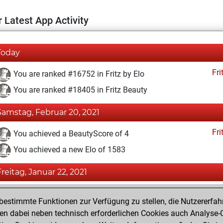
 Latest App Activity
Today
Fri
You are ranked #16752 in Fritz by Elo
You are ranked #18405 in Fritz Beauty
Samstag, Februar 20, 2021
Fri
You achieved a BeautyScore of 4
You achieved a new Elo of 1583
Freitag, Januar 22, 2021
Fri
You created your Fritz account
estimmte Funktionen zur Verfügung zu stellen, die Nutzererfah
Pl
You played 5 blitz games
 dabei neben technisch erforderlichen Cookies auch Analyse-C