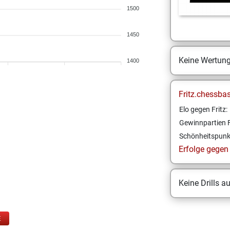
1500
1450
Keine Wertun
1400
Fritz.chessba
Elo gegen Fritz:
Gewinnpartien F
Schönheitspunk
Erfolge gegen F
Keine Drills a
E