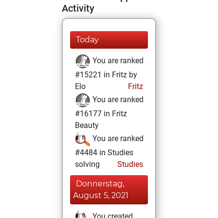
Activity
Today
You are ranked
#15221 in Fritz by
Elo
Fritz
You are ranked
#16177 in Fritz
Beauty
You are ranked
#4484 in Studies
solving
Studies
Donnerstag,
August 5, 2021
You created