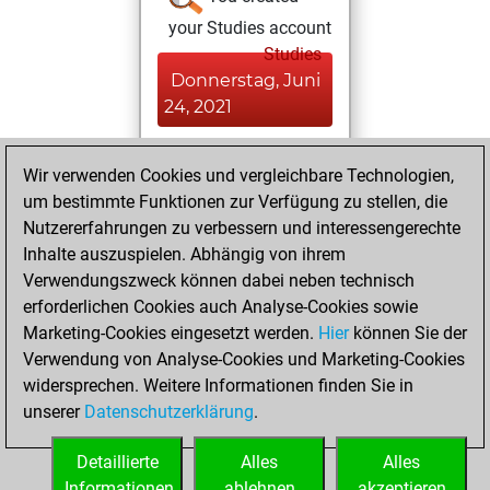
your Studies account
Studies
Donnerstag, Juni
24, 2021
You achieved a
Wir verwenden Cookies und vergleichbare Technologien,
BeautyScore of 7
um bestimmte Funktionen zur Verfügung zu stellen, die
Fritz
You
Nutzererfahrungen zu verbessern und interessengerechte
achieved a new Elo
Inhalte auszuspielen. Abhängig von ihrem
of 1587
Verwendungszweck können dabei neben technisch
erforderlichen Cookies auch Analyse-Cookies sowie
Mittwoch,
Marketing-Cookies eingesetzt werden.
Hier
können Sie der
Dezember 16,
Verwendung von Analyse-Cookies und Marketing-Cookies
2020
widersprechen. Weitere Informationen finden Sie in
unserer
Datenschutzerklärung
.
You created
your Fritz account
Detaillierte
Alles
Alles
Fritz
Informationen
ablehnen
akzeptieren