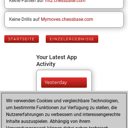
Keine Partien auf
fritz.chessbase.com
Keine Drills auf
Mymoves.chessbase.com
STARTSEITE
EINZELERGEBNISSE
Your Latest App
Activity
Yesterday
You played 397
Wir verwenden Cookies und vergleichbare Technologien,
blitz games
Play
um bestimmte Funktionen zur Verfügung zu stellen, die
You scored
Nutzererfahrungen zu verbessern und interessengerechte
+187 =7 -203 in blitz
Inhalte auszuspielen. Abhängig von ihrem