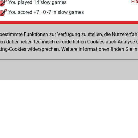
Pl
You played 14 slow games
You scored +7 =0 -7 in slow games
Freitag, März 27, 2026
estimmte Funktionen zur Verfügung zu stellen, die Nutzererfah
Pl
You played 2 bullet games
 dabei neben technisch erforderlichen Cookies auch Analyse-C
ng-Cookies widersprechen. Weitere Informationen finden Sie in
You scored +0 =0 -2 in bullet