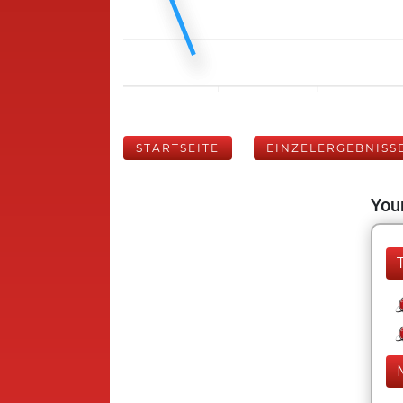
STARTSEITE
EINZELERGEBNISS
Your