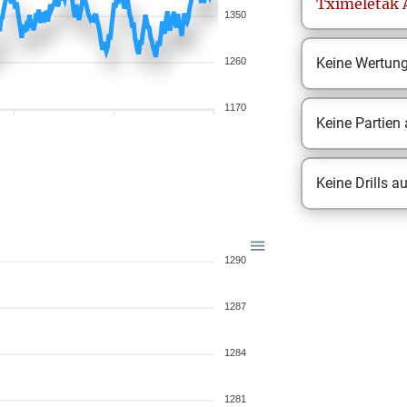
Tximeletak
1350
Keine Wertun
1260
1170
Keine Partien
Keine Drills a
1290
1287
1284
1281