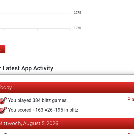
1278
1275
E
 Latest App Activity
Today
Pl
You played 384 blitz games
You scored +163 =26 -195 in blitz
Mittwoch, August 5, 2026