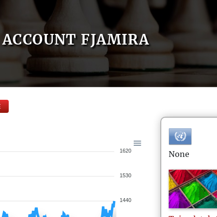
ACCOUNT FJAMIRA
E
1620
None
1530
1440