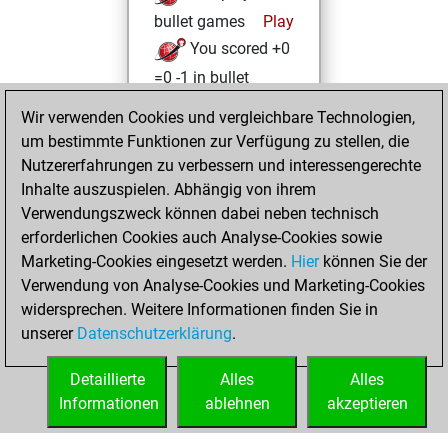
bullet games
Play
You scored +0
=0 -1 in bullet
Wir verwenden Cookies und vergleichbare Technologien,
Montag, August
um bestimmte Funktionen zur Verfügung zu stellen, die
11, 2025
Nutzererfahrungen zu verbessern und interessengerechte
You totalled
Inhalte auszuspielen. Abhängig von ihrem
Verwendungszweck können dabei neben technisch
201 tactics positions
erforderlichen Cookies auch Analyse-Cookies sowie
Tactics
You
Marketing-Cookies eingesetzt werden.
Hier
können Sie der
solved 84 tactics
Verwendung von Analyse-Cookies und Marketing-Cookies
positions
widersprechen. Weitere Informationen finden Sie in
You achieved
unserer
Datenschutzerklärung
.
an Elo of 1681 in
tactics positions
Detaillierte
Alles
Alles
Informationen
ablehnen
akzeptieren