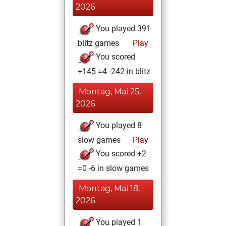
2026
You played 391
blitz games
Play
You scored
+145 =4 -242 in blitz
Montag, Mai 25,
2026
You played 8
slow games
Play
You scored +2
=0 -6 in slow games
Montag, Mai 18,
2026
You played 1