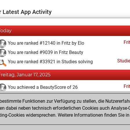
 Latest App Activity
Today
Fri
You are ranked #12140 in Fritz by Elo
You are ranked #9039 in Fritz Beauty
Studi
You are ranked #33921 in Studies solving
Freitag, Januar 17, 2025
Fri
You achieved a BeautyScore of 26
You achieved a new Elo of 1592
estimmte Funktionen zur Verfügung zu stellen, die Nutzererfah
You created your Fritz account
 dabei neben technisch erforderlichen Cookies auch Analyse-C
Studi
ng-Cookies widersprechen. Weitere Informationen finden Sie in
You created your Studies account