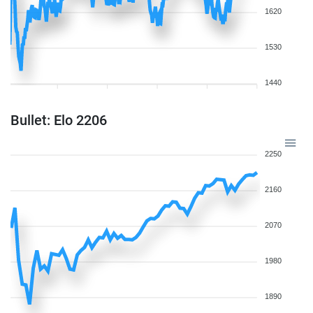
1620
1530
1440
Bullet: Elo 2206
2250
2160
2070
1980
1890