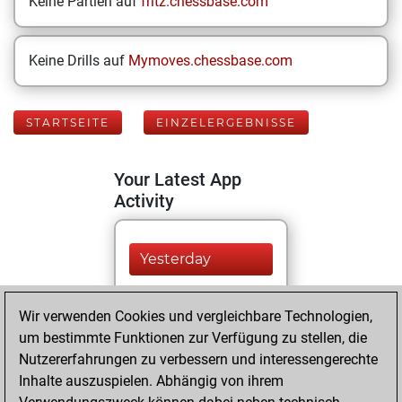
Keine Partien auf
fritz.chessbase.com
Keine Drills auf
Mymoves.chessbase.com
STARTSEITE
EINZELERGEBNISSE
Your Latest App
Activity
Yesterday
You played 333
Wir verwenden Cookies und vergleichbare Technologien,
blitz games
Play
um bestimmte Funktionen zur Verfügung zu stellen, die
You scored
Nutzererfahrungen zu verbessern und interessengerechte
+138 =8 -187 in blitz
Inhalte auszuspielen. Abhängig von ihrem