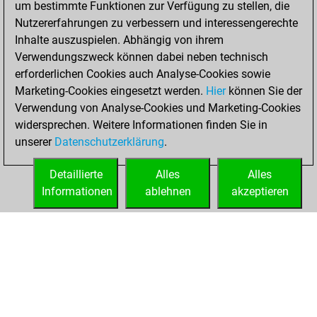
Januar 16, 2025
um bestimmte Funktionen zur Verfügung zu stellen, die
Nutzererfahrungen zu verbessern und interessengerechte
You won
Inhalte auszuspielen. Abhängig von ihrem
against Fritz
Fritz
Verwendungszweck können dabei neben technisch
You achieved a
erforderlichen Cookies auch Analyse-Cookies sowie
Marketing-Cookies eingesetzt werden.
BeautyScore of 108
Hier
können Sie der
Verwendung von Analyse-Cookies und Marketing-Cookies
You achieved a
widersprechen. Weitere Informationen finden Sie in
new Elo of 1667
unserer
Datenschutzerklärung
.
You created
your Fritz account
Detaillierte
Alles
Alles
Informationen
ablehnen
akzeptieren