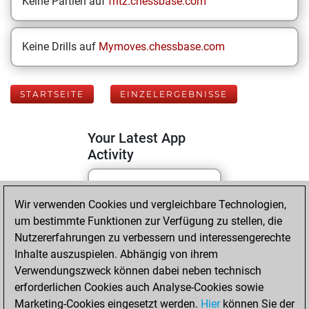
Keine Partien auf
fritz.chessbase.com
Keine Drills auf
Mymoves.chessbase.com
STARTSEITE
EINZELERGEBNISSE
Your Latest App
Activity
Montag, Juni 1,
Wir verwenden Cookies und vergleichbare Technologien,
2026
um bestimmte Funktionen zur Verfügung zu stellen, die
Nutzererfahrungen zu verbessern und interessengerechte
You played 102
Inhalte auszuspielen. Abhängig von ihrem
blitz games
Play
Verwendungszweck können dabei neben technisch
You scored +65
erforderlichen Cookies auch Analyse-Cookies sowie
Marketing-Cookies eingesetzt werden.
=8 -29 in blitz
Hier
können Sie der