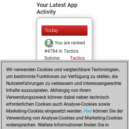
Your Latest App
Activity
Today
You are ranked
#4784 in Tactics
Solving
Tactics
Wir verwenden Cookies und vergleichbare Technologien,
Mittwoch,
um bestimmte Funktionen zur Verfügung zu stellen, die
August 5, 2026
Nutzererfahrungen zu verbessern und interessengerechte
You totalled 25
Inhalte auszuspielen. Abhängig von ihrem
Verwendungszweck können dabei neben technisch
tactics positions
erforderlichen Cookies auch Analyse-Cookies sowie
Tactics
You
Marketing-Cookies eingesetzt werden.
Hier
können Sie der
solved 19 tactics
Verwendung von Analyse-Cookies und Marketing-Cookies
positions
widersprechen. Weitere Informationen finden Sie in
You achieved