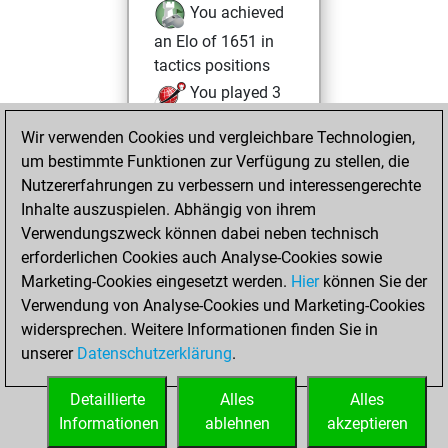
You achieved
an Elo of 1651 in
tactics positions
You played 3
blitz games
Play
Wir verwenden Cookies und vergleichbare Technologien,
You scored +1
um bestimmte Funktionen zur Verfügung zu stellen, die
=0 -2 in blitz
Nutzererfahrungen zu verbessern und interessengerechte
Inhalte auszuspielen. Abhängig von ihrem
Freitag, Mai 22,
Verwendungszweck können dabei neben technisch
2026
erforderlichen Cookies auch Analyse-Cookies sowie
Marketing-Cookies eingesetzt werden.
Hier
können Sie der
You created
Verwendung von Analyse-Cookies und Marketing-Cookies
your Fritz account
widersprechen. Weitere Informationen finden Sie in
Fritz
You
unserer
Datenschutzerklärung
.
created your Studies
account
Studies
Detaillierte
Alles
Alles
Informationen
ablehnen
akzeptieren