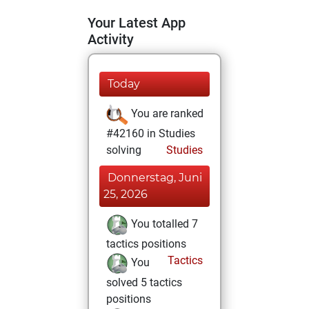
Your Latest App
Activity
Today
You are ranked
#42160 in Studies
solving
Studies
Donnerstag, Juni
25, 2026
You totalled 7
tactics positions
Tactics
You
solved 5 tactics
positions