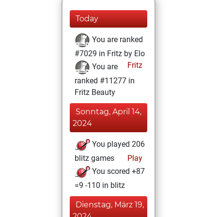
Today
You are ranked
#7029 in Fritz by Elo
Fritz
You are
ranked #11277 in
Fritz Beauty
Sonntag, April 14,
2024
You played 206
blitz games
Play
You scored +87
=9 -110 in blitz
Dienstag, März 19,
2024