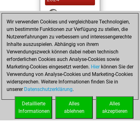
You won
Wir verwenden Cookies und vergleichbare Technologien,
against Fritz
Fritz
um bestimmte Funktionen zur Verfügung zu stellen, die
You achieved a
Nutzererfahrungen zu verbessern und interessengerechte
BeautyScore of 18
Inhalte auszuspielen. Abhängig von ihrem
You achieved a
Verwendungszweck können dabei neben technisch
new Elo of 1610
erforderlichen Cookies auch Analyse-Cookies sowie
Marketing-Cookies eingesetzt werden.
Hier
können Sie der
Sonntag, Februar
Verwendung von Analyse-Cookies und Marketing-Cookies
4, 2024
widersprechen. Weitere Informationen finden Sie in
unserer
Datenschutzerklärung
.
You created
your Fritz account
Detaillierte
Alles
Alles
Fritz
Informationen
ablehnen
akzeptieren