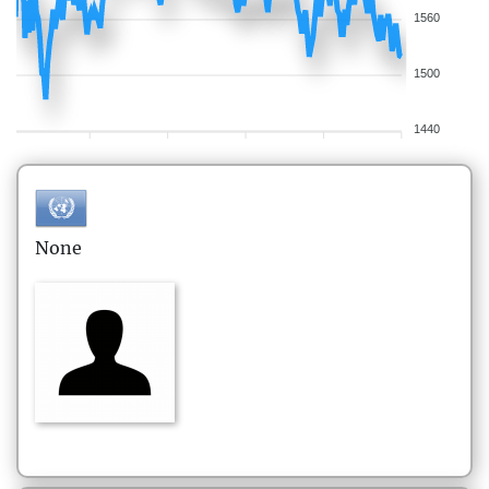
1560
1500
1440
None