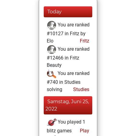
Today
You are ranked
#10127 in Fritz by
Elo
Fritz
You are ranked
#12466 in Fritz
Beauty
You are ranked
#740 in Studies
solving
Studies
Samstag, Juni 25,
2022
You played 1
blitz games
Play