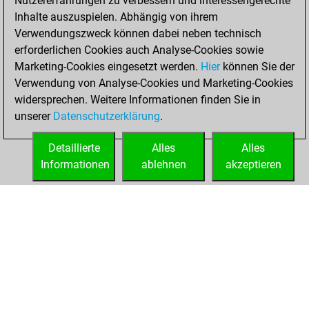
Nutzererfahrungen zu verbessern und interessengerechte
Inhalte auszuspielen. Abhängig von ihrem
Donnerstag,
Verwendungszweck können dabei neben technisch
Dezember 20,
erforderlichen Cookies auch Analyse-Cookies sowie
2018
Marketing-Cookies eingesetzt werden.
Hier
können Sie der
Verwendung von Analyse-Cookies und Marketing-Cookies
You played 54
widersprechen. Weitere Informationen finden Sie in
bullet games
Play
unserer
Datenschutzerklärung
.
You scored +38
=1 -15 in bullet
Detaillierte
Alles
Alles
Informationen
ablehnen
akzeptieren