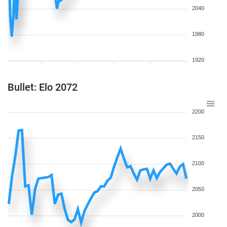
2040
1980
1920
Bullet: Elo 2072
2200
2150
2100
2050
2000