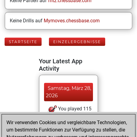
Keine Partien auf
fritz.chessbase.com
Keine Drills auf
Mymoves.chessbase.com
STARTSEITE
EINZELERGEBNISSE
Your Latest App
Activity
Samstag, März 28,
2026
You played 115
blitz games
Play
Wir verwenden Cookies und vergleichbare Technologien,
You scored +78
um bestimmte Funktionen zur Verfügung zu stellen, die
=9 -28 in blitz