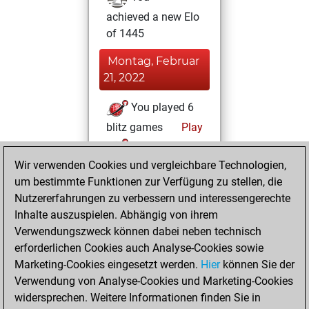
achieved a new Elo
of 1445
Montag, Februar
21, 2022
You played 6
blitz games
Play
You scored +2
Wir verwenden Cookies und vergleichbare Technologien,
=0 -4 in blitz
um bestimmte Funktionen zur Verfügung zu stellen, die
You played 1
Nutzererfahrungen zu verbessern und interessengerechte
slow games
Inhalte auszuspielen. Abhängig von ihrem
You scored +0
Verwendungszweck können dabei neben technisch
=0 -1 in slow games
erforderlichen Cookies auch Analyse-Cookies sowie
Marketing-Cookies eingesetzt werden.
Hier
können Sie der
Samstag, Februar
Verwendung von Analyse-Cookies und Marketing-Cookies
12, 2022
widersprechen. Weitere Informationen finden Sie in