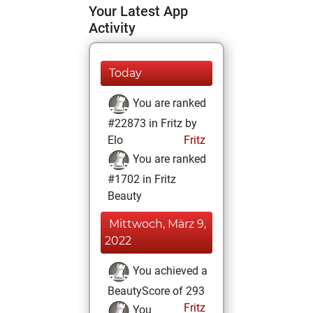
Your Latest App
Activity
Today
You are ranked
#22873 in Fritz by
Elo
Fritz
You are ranked
#1702 in Fritz
Beauty
Mittwoch, März 9,
2022
You achieved a
BeautyScore of 293
Fritz
You