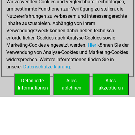
Wir verwenden Cookies und vergleichbare Technologien,
bullet games
Play
um bestimmte Funktionen zur Verfügung zu stellen, die
You scored +1
Nutzererfahrungen zu verbessern und interessengerechte
=0 -0 in bullet
Inhalte auszuspielen. Abhängig von ihrem
Verwendungszweck können dabei neben technisch
Dienstag,
erforderlichen Cookies auch Analyse-Cookies sowie
Oktober 6, 2015
Marketing-Cookies eingesetzt werden.
Hier
können Sie der
Verwendung von Analyse-Cookies und Marketing-Cookies
You played 1
widersprechen. Weitere Informationen finden Sie in
slow games
Play
unserer
Datenschutzerklärung
.
You scored +0
=0 -1 in slow games
Detaillierte
Alles
Alles
Informationen
ablehnen
akzeptieren