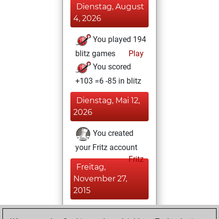
Dienstag, August
4, 2026
You played 194
blitz games
Play
You scored
+103 =6 -85 in blitz
Dienstag, Mai 12,
2026
You created
your Fritz account
Fritz
Freitag,
November 27,
2015
You played 1