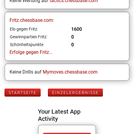
Keine Wertung auf
tactics.chessbase.com
Fritz.chessbase.com:
1600
Elo gegen Fritz:
0
Gewinnpartien Fritz:
0
Schönheitspunkte
Erfolge gegen Fritz...
Keine Drills auf
Mymoves.chessbase.com
STARTSEITE
EINZELERGEBNISSE
Your Latest App
Activity