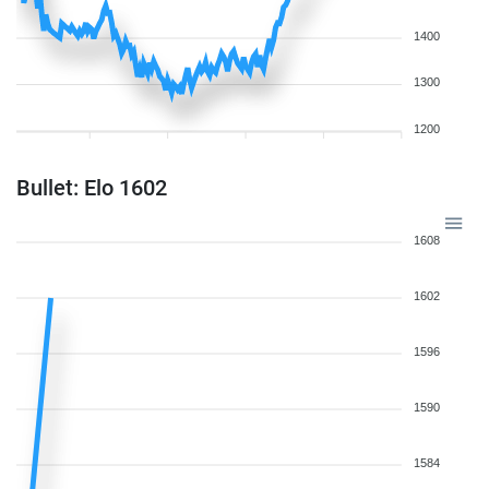
1400
1300
1200
Bullet: Elo 1602
1608
1602
1596
1590
1584