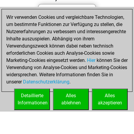
Wir verwenden Cookies und vergleichbare Technologien,
Freitag, Mai 8,
um bestimmte Funktionen zur Verfügung zu stellen, die
2026
Nutzererfahrungen zu verbessern und interessengerechte
You totalled
Inhalte auszuspielen. Abhängig von ihrem
Verwendungszweck können dabei neben technisch
675 tactics positions
erforderlichen Cookies auch Analyse-Cookies sowie
Tactics
You
Marketing-Cookies eingesetzt werden.
Hier
können Sie der
solved 416 tactics
Verwendung von Analyse-Cookies und Marketing-Cookies
positions
widersprechen. Weitere Informationen finden Sie in
You achieved
unserer
Datenschutzerklärung
.
an Elo of 2119 in
tactics positions
Detaillierte
Alles
Alles
Informationen
ablehnen
akzeptieren