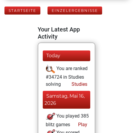
STARTSEITE
EINZELERGEBNISSE
Your Latest App
Activity
Today
You are ranked
#34724 in Studies
solving
Studies
Samstag, Mai 16,
2026
You played 385
blitz games
Play
You scored