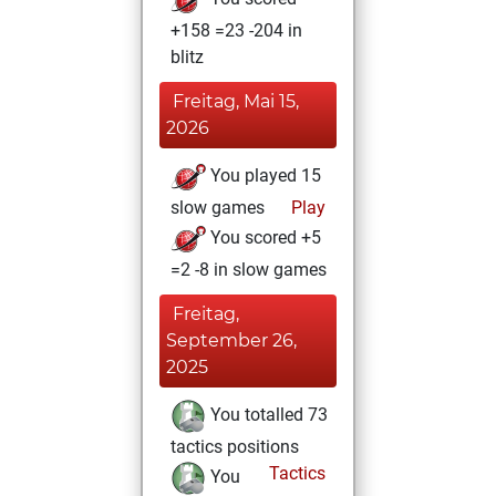
+158 =23 -204 in
blitz
Freitag, Mai 15,
2026
You played 15
slow games
Play
You scored +5
=2 -8 in slow games
Freitag,
September 26,
2025
You totalled 73
tactics positions
Tactics
You