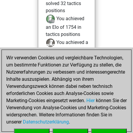
solved 32 tactics
positions
You achieved
an Elo of 1754 in
tactics positions
You achieved a
new Elo of 1590
Wir verwenden Cookies und vergleichbare Technologien,
Fritz
Sonntag,
um bestimmte Funktionen zur Verfügung zu stellen, die
März 2, 2025
Nutzererfahrungen zu verbessern und interessengerechte
Inhalte auszuspielen. Abhängig von ihrem
You created
Verwendungszweck können dabei neben technisch
your Studies account
erforderlichen Cookies auch Analyse-Cookies sowie
Studies
Marketing-Cookies eingesetzt werden.
Hier
können Sie der
Freitag,
Verwendung von Analyse-Cookies und Marketing-Cookies
Mai 17, 2024
widersprechen. Weitere Informationen finden Sie in
unserer
Datenschutzerklärung
.
You created
your Fritz account