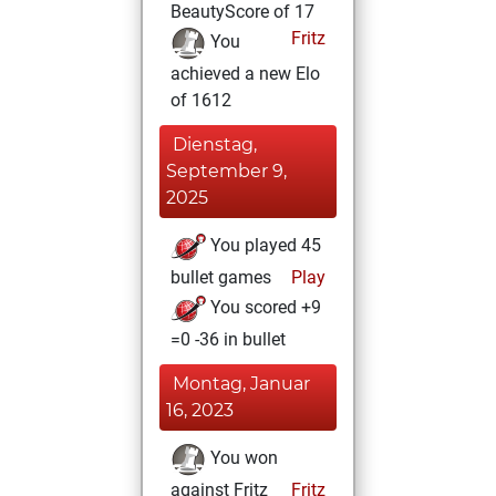
BeautyScore of 17
Fritz
You
achieved a new Elo
of 1612
Dienstag,
September 9,
2025
You played 45
bullet games
Play
You scored +9
=0 -36 in bullet
Montag, Januar
16, 2023
You won
against Fritz
Fritz