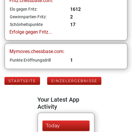
Fritz.chessbase.com:
1612
Elo gegen Fritz:
2
Gewinnpartien Fritz:
17
Schönheitspunkte
Erfolge gegen Fritz...
Mymoves.chessbase.com:
1
Punkte Eröffnungsdrill
STARTSEITE
EINZELERGEBNISSE
Your Latest App
Activity
Today