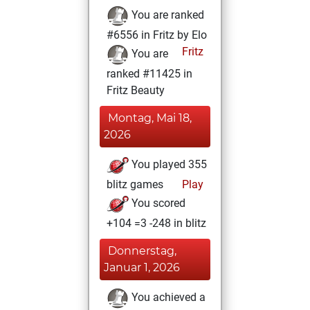
You are ranked
#6556 in Fritz by Elo
Fritz
You are
ranked #11425 in
Fritz Beauty
Montag, Mai 18,
2026
You played 355
blitz games
Play
You scored
+104 =3 -248 in blitz
Donnerstag,
Januar 1, 2026
You achieved a