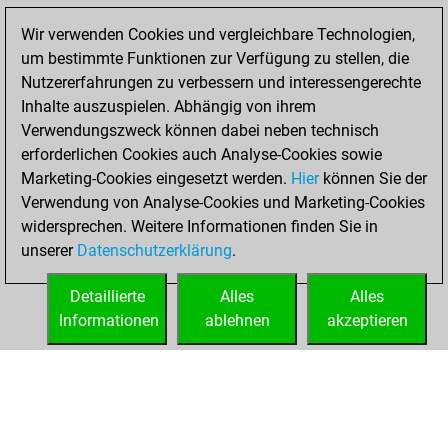
Wir verwenden Cookies und vergleichbare Technologien,
Montag,
um bestimmte Funktionen zur Verfügung zu stellen, die
Dezember 21,
Nutzererfahrungen zu verbessern und interessengerechte
2020
Inhalte auszuspielen. Abhängig von ihrem
You created
Verwendungszweck können dabei neben technisch
erforderlichen Cookies auch Analyse-Cookies sowie
your Fritz account
Marketing-Cookies eingesetzt werden.
Fritz
Hier
können Sie der
Samstag,
Verwendung von Analyse-Cookies und Marketing-Cookies
Oktober 12, 2019
widersprechen. Weitere Informationen finden Sie in
unserer
Datenschutzerklärung
.
You learned 1
positions
MyMoves
Detaillierte
Alles
Alles
Informationen
ablehnen
akzeptieren