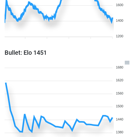
1600
1400
1200
Bullet: Elo 1451
1680
1620
1560
1500
1440
1380