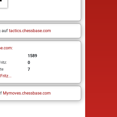
g auf
tactics.chessbase.com
se.com:
1589
0
ritz:
7
te
ritz...
uf
Mymoves.chessbase.com