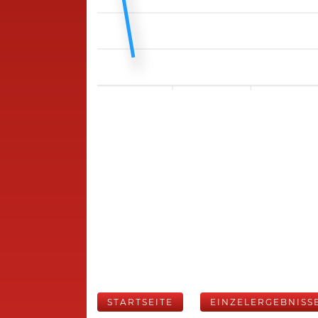
STARTSEITE
EINZELERGEBNISS