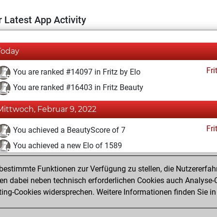
 Latest App Activity
Today
Fri
You are ranked #14097 in Fritz by Elo
You are ranked #16403 in Fritz Beauty
Mittwoch, Februar 9, 2022
Fri
You achieved a BeautyScore of 7
You achieved a new Elo of 1589
You created your Fritz account
estimmte Funktionen zur Verfügung zu stellen, die Nutzererfah
Pl
You played 1 blitz games
 dabei neben technisch erforderlichen Cookies auch Analyse-C
ng-Cookies widersprechen. Weitere Informationen finden Sie in
You scored +0 =0 -1 in blitz