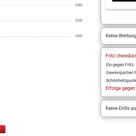
1560
1530
Keine Wertun
1500
Fritz.chessba
Elo gegen Fritz:
Gewinnpartien F
Schönheitspunk
Erfolge gegen F
Keine Drills a
E