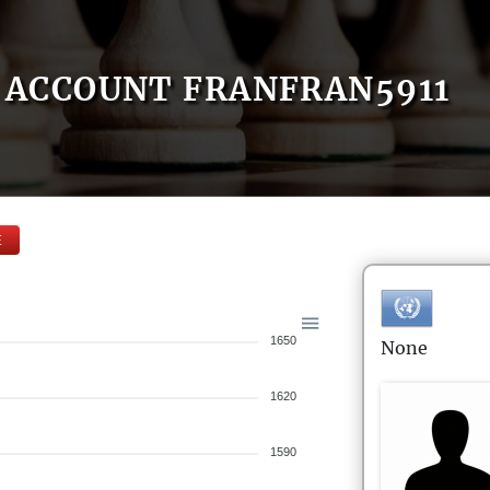
ACCOUNT FRANFRAN5911
E
1650
None
1620
1590