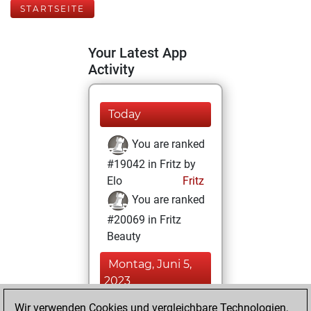
STARTSEITE
Your Latest App
Activity
Today
You are ranked
#19042 in Fritz by
Elo
Fritz
You are ranked
#20069 in Fritz
Beauty
Montag, Juni 5,
2023
Wir verwenden Cookies und vergleichbare Technologien,
You achieved a