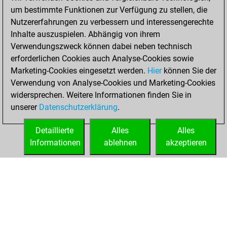
um bestimmte Funktionen zur Verfügung zu stellen, die
BeautyScore of 3
Nutzererfahrungen zu verbessern und interessengerechte
Fritz
You
Inhalte auszuspielen. Abhängig von ihrem
achieved a new Elo
Verwendungszweck können dabei neben technisch
of 1573
erforderlichen Cookies auch Analyse-Cookies sowie
Marketing-Cookies eingesetzt werden.
Hier
können Sie der
Mittwoch, Mai 31,
Verwendung von Analyse-Cookies und Marketing-Cookies
2023
widersprechen. Weitere Informationen finden Sie in
unserer
Datenschutzerklärung
.
You created
your Fritz account
Detaillierte
Alles
Alles
Fritz
Informationen
ablehnen
akzeptieren