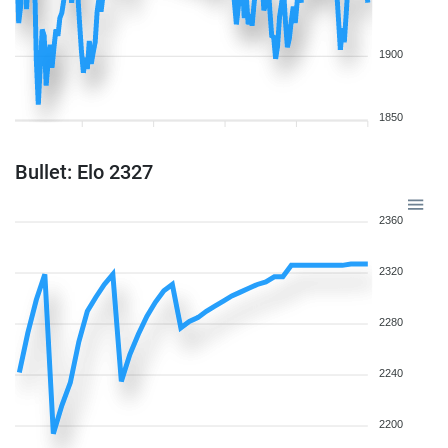
1900
1850
Bullet: Elo 2327
2360
2320
2280
2240
2200