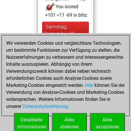
You scored
+101 =11 -69 in blitz
Samstag,
Dezember 12,
2020
Wir verwenden Cookies und vergleichbare Technologien,
um bestimmte Funktionen zur Verfügung zu stellen, die
You created
Nutzererfahrungen zu verbessern und interessengerechte
your Fritz account
Inhalte auszuspielen. Abhängig von ihrem
Fritz
Verwendungszweck können dabei neben technisch
Samstag,
erforderlichen Cookies auch Analyse-Cookies sowie
Dezember 2, 2017
Marketing-Cookies eingesetzt werden.
Hier
können Sie der
Verwendung von Analyse-Cookies und Marketing-Cookies
You played 41
widersprechen. Weitere Informationen finden Sie in
bullet games
Play
unserer
Datenschutzerklärung
.
You scored +38
=0 -3 in bullet
Detaillierte
Alles
Alles
Informationen
ablehnen
akzeptieren