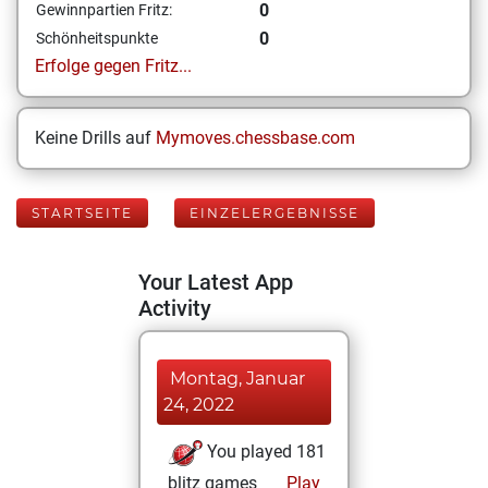
0
Gewinnpartien Fritz:
0
Schönheitspunkte
Erfolge gegen Fritz...
Keine Drills auf
Mymoves.chessbase.com
STARTSEITE
EINZELERGEBNISSE
Your Latest App
Activity
Montag, Januar
24, 2022
You played 181
blitz games
Play