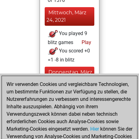
of 1576
Mittwoch, März
24, 2021
You played 9
blitz games
Play
You scored +0
=1 -8 in blitz
Donnerstag, März
11, 2021
Wir verwenden Cookies und vergleichbare Technologien,
um bestimmte Funktionen zur Verfügung zu stellen, die
You played 1
Nutzererfahrungen zu verbessern und interessengerechte
slow games
Play
Inhalte auszuspielen. Abhängig von ihrem
You scored +0
Verwendungszweck können dabei neben technisch
=1 -0 in slow games
erforderlichen Cookies auch Analyse-Cookies sowie
Marketing-Cookies eingesetzt werden.
Hier
können Sie der
Dienstag, Januar
Verwendung von Analyse-Cookies und Marketing-Cookies