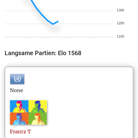
1300
1200
1100
Langsame Partien: Elo 1568
None
Frantz
T