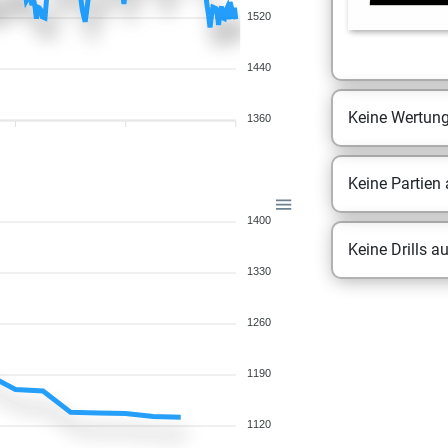
1520
1440
Keine Wertun
1360
Keine Partien
1400
Keine Drills a
1330
1260
1190
1120