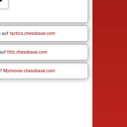
g auf
tactics.chessbase.com
 auf
fritz.chessbase.com
uf
Mymoves.chessbase.com