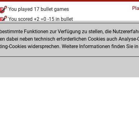
Pl
You played 17 bullet games
You scored +2 =0 -15 in bullet
estimmte Funktionen zur Verfügung zu stellen, die Nutzererfah
Samstag, August 6, 2016
 dabei neben technisch erforderlichen Cookies auch Analyse-C
Pl
ng-Cookies widersprechen. Weitere Informationen finden Sie in
You created your Play account
Privacy Policy
Veranstaltungskalender
Emb