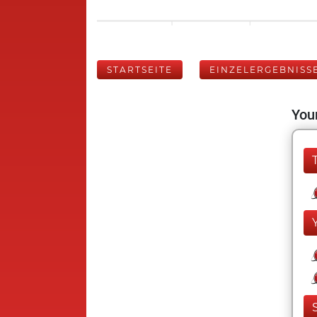
STARTSEITE
EINZELERGEBNISS
Your