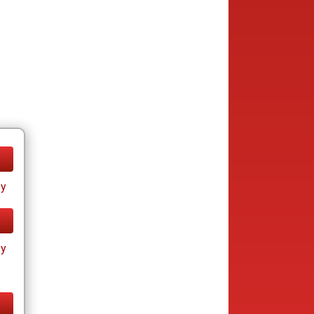
ay
ay