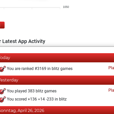
1050
E
 Latest App Activity
Today
Pl
You are ranked #3169 in blitz games
Yesterday
Pl
You played 383 blitz games
You scored +136 =14 -233 in blitz
Sonntag, April 26, 2026