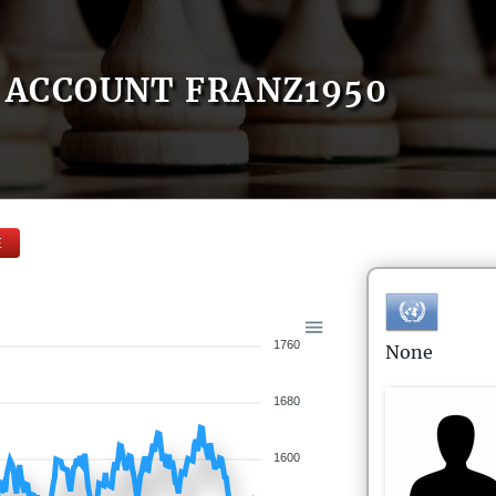
ACCOUNT FRANZ1950
E
1760
None
1680
1600